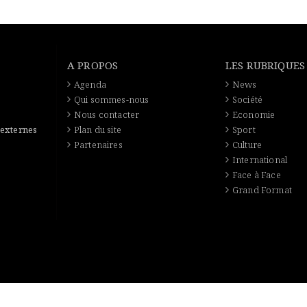
A PROPOS
LES RUBRIQUES
Agenda
News
Qui sommes-nous
Société
Nous contacter
Economie
 externes
Plan du site
Sport
Partenaires
Culture
International
Face à Face
Grand Format