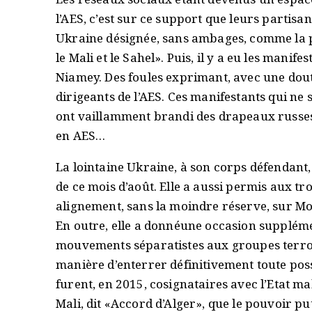
l’AES, c’est sur ce support que leurs partis
Ukraine désignée, sans ambages, comme la 
le Mali et le Sahel». Puis, il y a eu les manif
Niamey. Des foules exprimant, avec une dou
dirigeants de l’AES. Ces manifestants qui ne
ont vaillamment brandi des drapeaux russes 
en AES…
La lointaine Ukraine, à son corps défendant,
de ce mois d’août. Elle a aussi permis aux tr
alignement, sans la moindre réserve, sur Mo
En outre, elle a donnéune occasion suppléme
mouvements séparatistes aux groupes terrori
manière d’enterrer définitivement toute poss
furent, en 2015, cosignataires avec l’Etat mal
Mali, dit «Accord d’Alger», que le pouvoir 