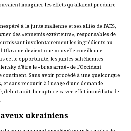
uvaient imaginer les effets qu’allaient produire
nespéré à la junte malienne et ses alliés de l’AES,
riquer des «ennemis extérieurs», responsables de
fournissant involontairement les ingrédients au
, l’Ukraine devient une nouvelle «meilleure
us cette opportunité, les juntes sahéliennes
ensky d’être le «bras armé» de l’Occident
le continent. Sans avoir procédé à une quelconque
s, et sans recourir à l’usage d’une demande
cé, début août, la rupture «avec effet immédiat» de
e.
 aveux ukrainiens
 de gouvernement privilégié pour les juntes de