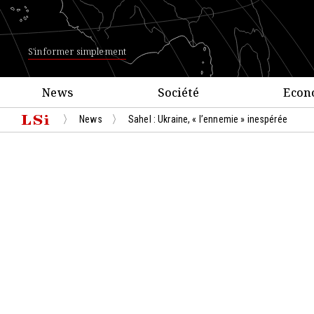
S'informer simplement
News
Société
Econ
News
Sahel : Ukraine, « l’ennemie » inespérée