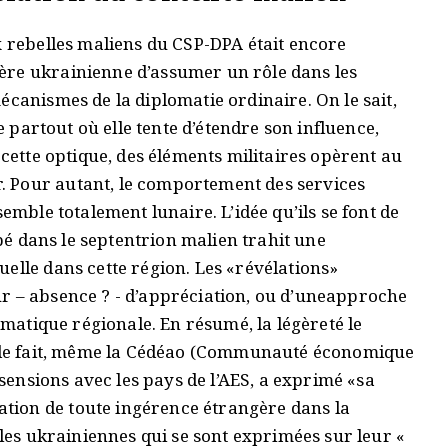
x rebelles maliens du CSP-DPA était encore
ère ukrainienne d’assumer un rôle dans les
écanismes de la diplomatie ordinaire. On le sait,
ie partout où elle tente d’étendre son influence,
 cette optique, des éléments militaires opèrent au
 Pour autant, le comportement des services
emble totalement lunaire. L’idée qu’ils se font de
ipé dans le septentrion malien trahit une
elle dans cette région. Les «révélations»
r – absence ? - d’appréciation, ou d’uneapproche
lomatique régionale. En résumé, la légèreté le
at de fait, même la Cédéao (Communauté économique
ssensions avec les pays de l’AES, a exprimé «sa
ion de toute ingérence étrangère dans la
lles ukrainiennes qui se sont exprimées sur leur «