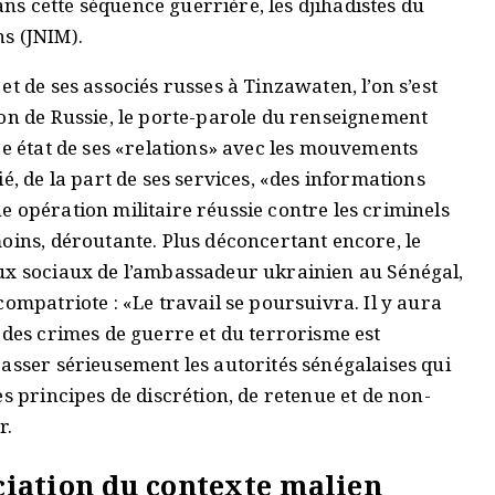
s cette séquence guerrière, les djihadistes du
s (JNIM).
t de ses associés russes à Tinzawaten, l’on s’est
ion de Russie, le porte-parole du renseignement
re état de ses «relations» avec les mouvements
é, de la part de ses services, «des informations
 opération militaire réussie contre les criminels
oins, déroutante. Plus déconcertant encore, le
aux sociaux de l’ambassadeur ukrainien au Sénégal,
ompatriote : «Le travail se poursuivra. Il y aura
 des crimes de guerre et du terrorisme est
asser sérieusement les autorités sénégalaises qui
s principes de discrétion, de retenue et de non-
r.
iation du contexte malien