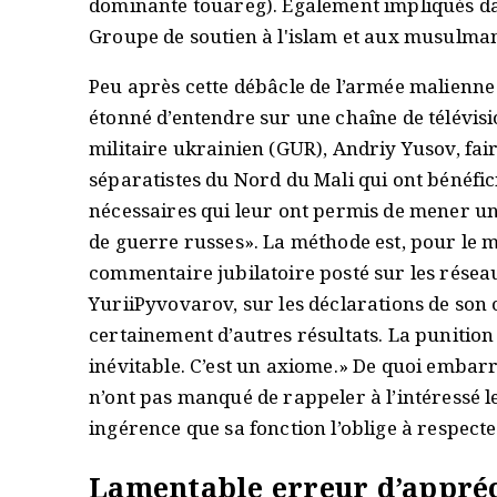
dominante touareg). Également impliqués dan
Groupe de soutien à l'islam et aux musulman
Peu après cette débâcle de l’armée malienne e
étonné d’entendre sur une chaîne de télévis
militaire ukrainien (GUR), Andriy Yusov, fai
séparatistes du Nord du Mali qui ont bénéfici
nécessaires qui leur ont permis de mener une
de guerre russes». La méthode est, pour le m
commentaire jubilatoire posté sur les rése
YuriiPyvovarov, sur les déclarations de son c
certainement d’autres résultats. La punition
inévitable. C’est un axiome.» De quoi embarr
n’ont pas manqué de rappeler à l’intéressé le
ingérence que sa fonction l’oblige à respecte
Lamentable erreur d’appréc