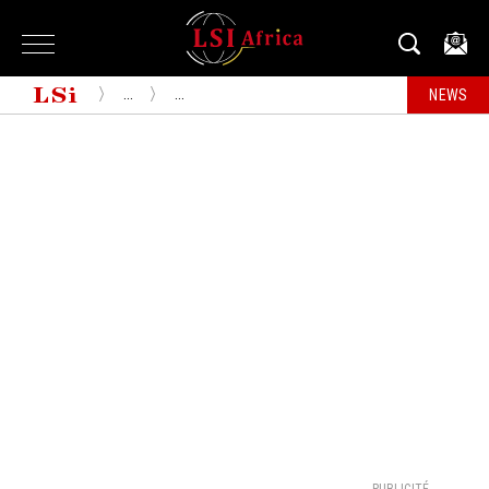
...
...
NEWS