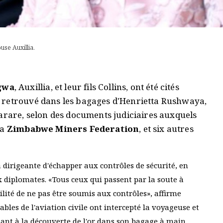
e Auxillia.
gwa
, Auxillia, et leur fils Collins, ont été cités
 retrouvé dans les bagages d'Henrietta Rushwaya,
Harare, selon des documents judiciaires auxquels
la
Zimbabwe Miners Federation
, et six autres
dirigeante d'échapper aux contrôles de sécurité, en
x diplomates. «Tous ceux qui passent par la soute à
lité de ne pas être soumis aux contrôles», affirme
bles de l'aviation civile ont intercepté la voyageuse et
enant à la découverte de l'or dans son bagage à main.