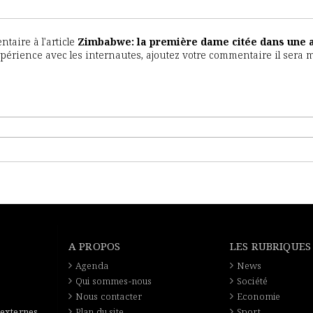
aire à l'article
Zimbabwe: la première dame citée dans une a
expérience avec les internautes, ajoutez votre commentaire il sera 
A PROPOS
LES RUBRIQUES
Agenda
News
Qui sommes-nous
Société
Nous contacter
Economie
 externes
Plan du site
Sport