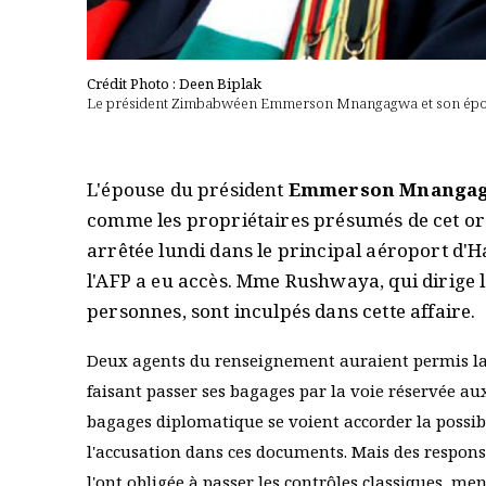
Crédit Photo : Deen Biplak
Le président Zimbabwéen Emmerson Mnangagwa et son épous
L'épouse du président
Emmerson Mnanga
comme les propriétaires présumés de cet or
arrêtée lundi dans le principal aéroport d'
l'AFP a eu accès. Mme Rushwaya, qui dirige 
personnes, sont inculpés dans cette affaire.
Deux agents du renseignement auraient permis la 
faisant passer ses bagages par la voie réservée au
bagages diplomatique se voient accorder la possibi
l'accusation dans ces documents. Mais des responsa
l'ont obligée à passer les contrôles classiques, m