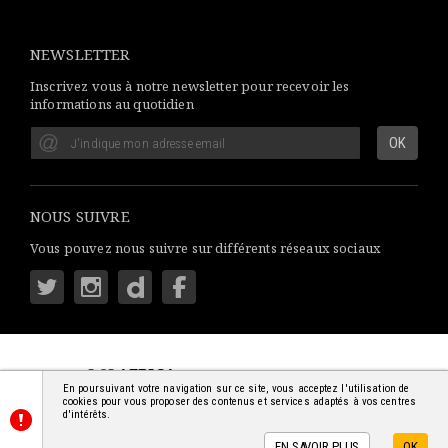
NEWSLETTER
Inscrivez vous à notre newsletter pour recevoir les
informations au quotidien
NOUS SUIVRE
Vous pouvez nous suivre sur différents réseaux sociaux
LSI
AFRICA
: S'INFORMER SIMPLEMENT
En poursuivant votre navigation sur ce site, vous acceptez l'utilisation de
© 2018-2026 - TOUS DROITS RÉSERVÉS
cookies pour vous proposer des contenus et services adaptés à vos centres
d'intérêts.
EN SAVOIR PLUS
OK