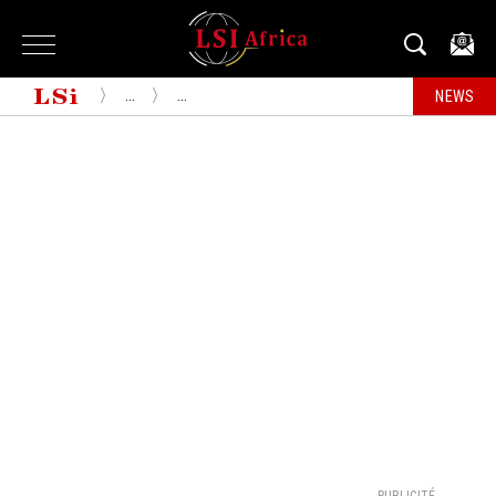
...
...
NEWS