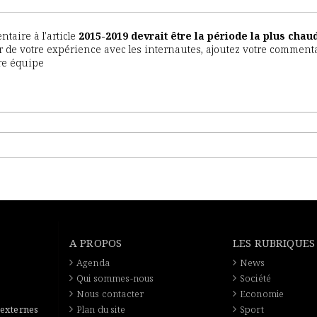
aire à l'article
2015-2019 devrait être la période la plus chau
ter de votre expérience avec les internautes, ajoutez votre commenta
tre équipe
A PROPOS
LES RUBRIQUES
Agenda
News
Qui sommes-nous
Société
Nous contacter
Economie
 externes
Plan du site
Sport