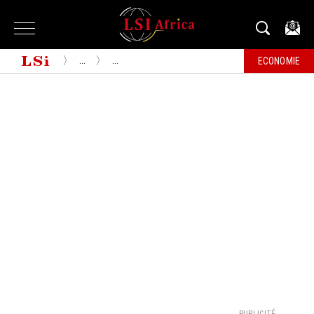
...
...
ECONOMIE