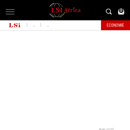
...
...
ECONOMIE