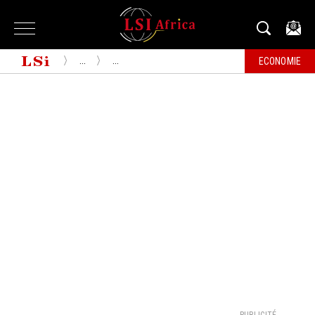
...
...
ECONOMIE