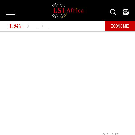
...
...
ECONOMIE