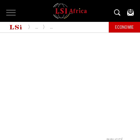
...
...
ECONOMIE