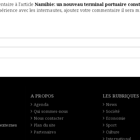
aire à l'article
Namibie: un nouveau terminal portuaire const
expérience avec les internautes, ajoutez votre commentaire il sera m
A PROPOS
LES RUBRIQUES
Agenda
News
Qui sommes-nous
Société
Nous contacter
Economie
 externes
Plan du site
Sport
Partenaires
Culture
International