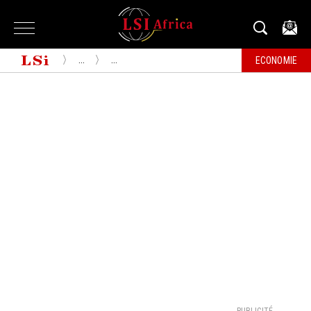
...
...
ECONOMIE