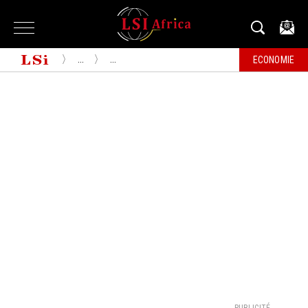
...
...
ECONOMIE