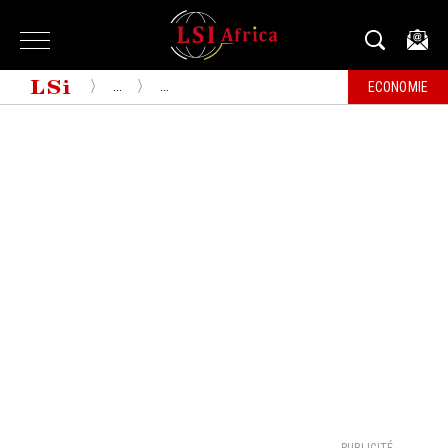
...
...
ECONOMIE