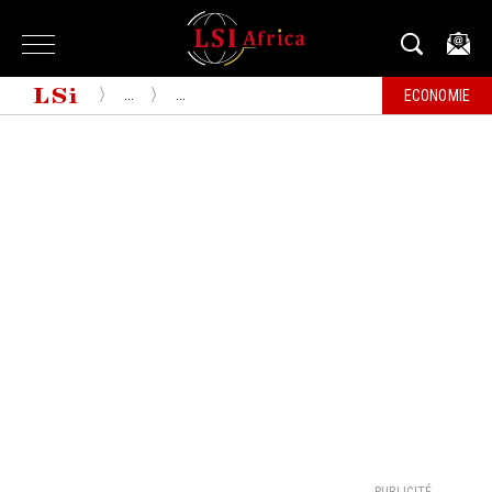
...
...
ECONOMIE