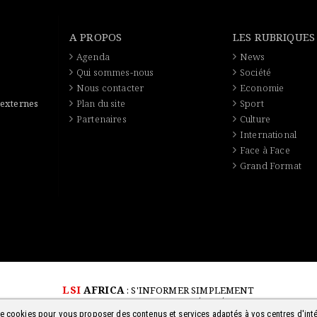
A PROPOS
LES RUBRIQUES
Agenda
News
Qui sommes-nous
Société
Nous contacter
Economie
 externes
Plan du site
Sport
Partenaires
Culture
International
Face à Face
Grand Format
LSI
AFRICA
: S'INFORMER SIMPLEMENT
© 2018-2026 - TOUS DROITS RÉSERVÉS
 de cookies pour vous proposer des contenus et services adaptés à vos centres d'inté