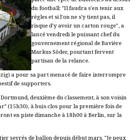
du football: "Il faudra s'en tenir aux
règles et si l'on ne s'y tient pas, il
risque d'y avoir un carton rouge", a
lancé vendredi le puissant chef du
gouvernement régional de Bavière
Markus Söder, pourtant fervent
partisan de la relance.
pzig) a pour sa part menacé de faire interrompre
estif de supporters.
a Dortmund, deuxième du classement, à son voisin
r" (15h30), à huis clos pour la première fois de
reront en piste dimanche à 18h00 à Berlin, sur la
tier sevrés de ballon depuis début mars. "Je peux