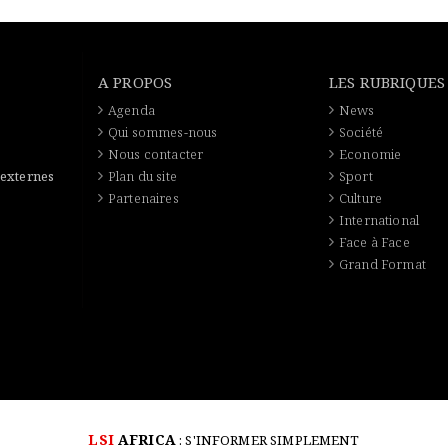
A PROPOS
LES RUBRIQUES
Agenda
News
Qui sommes-nous
Société
Nous contacter
Economie
 externes
Plan du site
Sport
Partenaires
Culture
International
Face à Face
Grand Format
LSI
AFRICA
: S'INFORMER SIMPLEMENT