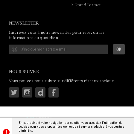
Grand Format
NEWSLETTER
Inscrivez vous à notre newsletter pour recevoir les
informations au quotidien
NOUS SUIVRE
Vous pouvez nous suivre sur différents réseaux sociaux
LSI
AFRICA
: S'INFORMER SIMPLEMENT
En poursuivant votre navigation sur ce site, vous acceptez l'utilisation de
© 2018-2026 - TOUS DROITS RÉSERVÉS
cookies pour vous proposer des contenus et services adaptés à vos centres
d'intérêts.