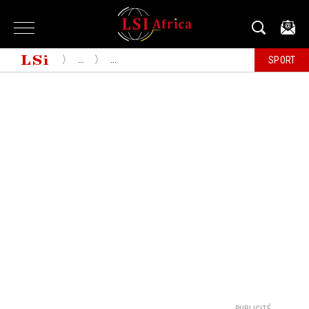
...
...
SPORT