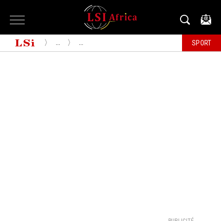
...
...
SPORT