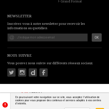
Grand Format
NEWSLETTER
Inscrivez vous à notre newsletter pour recevoir les
informations au quotidien
NOUS SUIVRE
Vous pouvez nous suivre sur différents réseaux sociaux
LSI
AFRICA
: S'INFORMER SIMPLEMENT
En poursuivant votre navigation sur ce site, vous acceptez l'utilisation de
© 2018-2026 - TOUS DROITS RÉSERVÉS
cookies pour vous proposer des contenus et services adaptés à vos centres
d'intérêts.